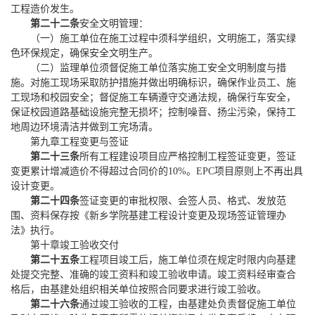
工程造价发生。
第二十二条
安全文明管理：
（一）施工单位在施工过程中须科学组织，文明施工，落实绿
色环保规定，确保安全文明生产。
（二）监理单位须督促施工单位落实施工安全文明制度与措
施。对施工现场采取防护措施并做出明确标识，确保作业员工、施
工现场和校园安全；督促施工车辆遵守交通法规，确保行车安全，
保证校园道路基础设施完整无损坏；控制噪音、扬尘污染，保持工
地周边环境清洁并做到工完场清。
第九章
工程变更与签证
第二十三条
所有工程建设项目应严格控制工程签证变更，签证
变更累计
增减造价
不得超过
合同
价的
10%。EPC项目原则上不再出具
设计变更。
第二十四条
签证变更的审批权限、会签人员、格式、发放范
围、资料保存按《新乡学院基建工程
设计
变更
及现场
签证
管理办
法
》执行。
第十章
竣工验收交付
第二十五条
工程项目竣工后，施工单位须在规定时限内向基建
处提交完整、准确的竣工资料和竣工验收申请。竣工资料经审查合
格后，由基建处组织相关单位按照合同要求进行竣工验收。
第二十六条
通过竣工验收的工程，由基建处负责督促施工单位