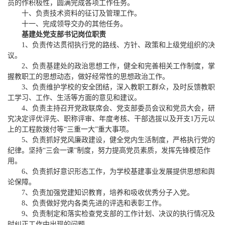
员的作积极性，圆满完成各项工作任务。
十、负责技术资料的征订及管理工作。
十一、完成领导交办的其他任务。
基建处党支部书记岗位职责
1、负责传达贯彻执行党的路线、方针、政策和上级党组织的决
议。
2、负责基建处的政治思想工作，健全和完善相关工作制度，掌
握教职工的思想动态，做好经常性的思想政治工作。
3、负责维护学校的安全团结，深入教职工群众，及时反馈教职
工学习、工作、生活等方面的意见和建议。
4、负责主持召开党政联席会、党支部委员会议和党员大会，研
究决定评优评先、职称评审、年度考核、干部选拔以及开支1万元以
上的工程款拨付等“三重一大”重大事项。
5、负责抓好党风廉政建设，健全党内生活制度，严格执行党的
纪律。坚持“三会一课”制度，努力提高党员素质，发挥先锋模范作
用。
6、负责抓好意识形态工作，为学校基建事业发展提供思想和舆
论保障。
7、负责加强党建知识教育，培养和吸收优秀分子入党。
8、负责做好党内各类先进的评选和表彰工作。
9、负责制定和落实检查党支部的工作计划、决议的执行情况及
时纠正工作中出现的问题。