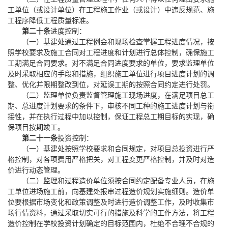
工单位（或设计单位）在工程施工作业（或设计）中违反规范、施
工程序降低工程质量标准。
第二十条
进度控制：
（一）基建处通过工程例会和现场检查掌握工程进度情况，按
照学校要求及施工合同对工程进度和计划进行总体控制，确保施工
工期满足合同要求。对不满足合同进度要求的单位，要求监理单位
及时采取相应的手段和措施，组织施工单位进行项目进度计划的调
整、优化并限期整改到位，对延误工期的按照合同约定进行处罚。
（二）监理单位负责监督管理施工现场进度，在满足项目总工
期、总进度计划要求的条件下，审核不同工种的施工进度计划与衔
接性，并在执行过程中加以控制，保证工程总工期目标的实现，确
保项目按期竣工。
第二十一条
投资控制：
（一）基建处按照学校要求和合同规定，对项目总投资进行严
格控制，对各项费用严格把关，对工程变更严格控制，并及时对造
价进行动态管理。
（二）监理和过程造价单位须按合同约定配备专业人员，在施
工单位进场施工前，向基建处报审过程造价规划实施细则。造价单
位要根据市场变化和政策调整及时进行造价调整工作，及时收集市
场行情资料，通过采取切实可行的措施及科学的工作方法，将工程
造价控制在学校投资计划确定的目标范围内，杜绝不合理不合规的