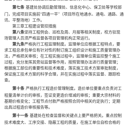
第七条
基建处协调后勤管理处、信息化中心、保卫处等学校部
门，完成项目实施前
“四通一平”（项目所在地通水、通电、通路、通
讯、平整场地）工作。
第三章
工程建设管控措施
第八条
坚持工程例会、巡检及周、月报等相关制度，校方驻现
场管理人员须严格监督各项目管理机构正常运行。
第九条
严格执行工程监理制度。监理单位应根据工程特点，要
求工程总承包单位有针对性的制订施工组织设计和施工质量管理办
法，严格把关审核；在工程实施过程中，监理单位需监控整个施工
过程，充分发挥其旁站监督等作用，按照管理办法进行质量管理；
根据施工部位的重要性和技术难度，落实施工技术方案审批制度，
保证施工技术方案的科学合理，并在实施过程中落实监督、跟踪检
查。
第十条
严格执行
工程
造价管理制度。造价单位要重点负责对工
程量清单计价的审核，签证变更造价增减的审核；重要大宗材料的
基期价格变化；工程节点付款严格按照合同中相关约定执行；定期
出具过程造价审核报告等。
第十一条
基建处在检查监督和关键点上要严格把关。重点控制
技术难度大、工序交接、隐蔽工程的质量，在施工单位自检合格的