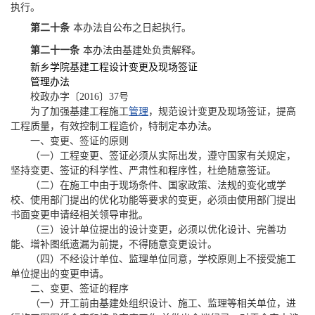
执行。
第二十条
本办法自公布之日起执行。
第二十一条
本办法由基建处负责解释。
新乡学院基建工程设计变更及现场签证
管理办法
校政
办
字
〔
2016
〕
37
号
为了加强基建工程施工
管理
，规范设计变更及现场签证，提高
工程质量，有效控制工程造价，特制
定
本办法。
一、变更、签证的原则
（一）
工程变更、签证必须从实际出发，遵守国家有关规定，
坚持变更、签证的科学性、严肃性和程序性，杜绝随意签证。
（二）
在施工中由于现场条件、国家政策、法规的变化或学
校、使用部门提出的优化功能等要求的变更，必须由
使用
部门提出
书面变更申请经相关领导审批。
（三）
设计单位提出的设计变更，必须以优化设计、完善功
能、增补图纸遗漏为前提，不得随意变更设计。
（四）
不经设计单位、监理单位同意，学校原则上不接受施工
单位提出的变更申请。
二、变更、签证的程序
（一）开工前由基建处组织设计、施工、监理等相关单位，进