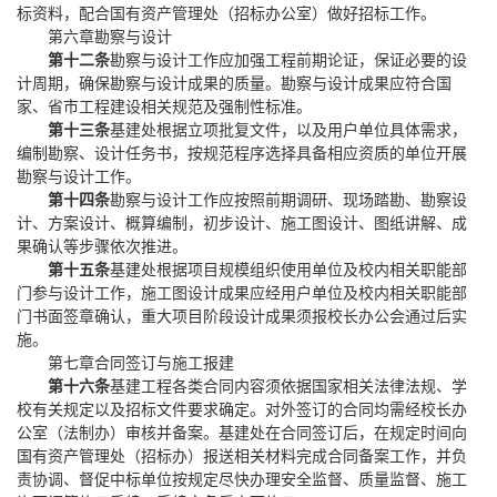
标资料，配合国有资产管理处（招标办公室）做好招标工作。
第六章
勘察与设计
第十二条
勘察与设计工作应加强工程前期论证，保证必要的设
计周期，确保勘察与设计成果的质量。勘察与设计成果应符合国
家、省市工程建设相关规范及强制性标准。
第十三条
基建处根据立项批复文件，以及用户单位具体需求，
编制勘察、设计任务书，按规范程序选择具备相应资质的单位开展
勘察与设计工作。
第十四条
勘察与设计工作应按照前期调研、现场踏勘、勘察设
计、方案设计、概算编制，初步设计、施工图设计、图纸讲解、成
果确认等步骤依次推进。
第十五条
基建处根据项目规模组织使用单位及校内相关职能部
门参与设计工作，施工图设计成果应经用户单位及校内相关职能部
门书面签章确认，重大项目阶段设计成果须报校长办公会通过后实
施。
第七章
合同签订与施工报建
第十六条
基建工程各类合同内容须依据国家相关法律法规、学
校有关规定以及招标文件要求确定。对外签订的合同均需经校长办
公室（法制办）审核并备案。基建处在合同签订后，在规定时间向
国有资产管理处（招标办）报送相关材料完成合同备案工作，并负
责协调、督促中标单位按规定尽快办理安全监督、质量监督、施工