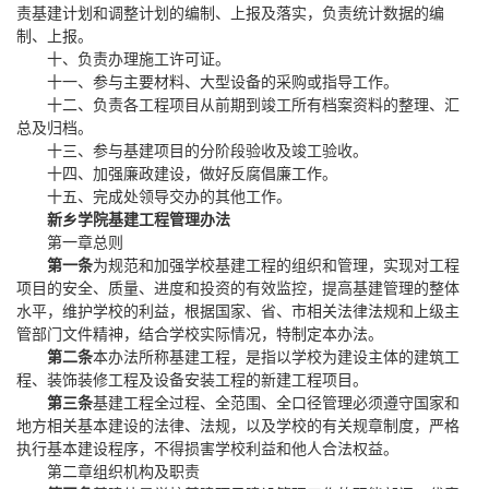
责基建计划和调整计划的编制、上报及落实，负责统计数据的编
制、上报。
十、负责办理施工许可证。
十一、参与主要材料、大型设备的采购或指导工作。
十二、负责各工程项目从前期到竣工所有档案资料的整理、汇
总及归档。
十三、参与基建项目的分阶段验收及竣工验收。
十四、加强廉政建设，做好反腐倡廉工作。
十五、完成处领导交办的其他工作。
新乡学院基建工程管理办法
第一章
总
则
第一条
为规范和加强学校基建工程的组织和管理，实现对工程
项目的安全、质量、进度和投资的有效监控，提高基建管理的整体
水平，维护学校的利益，根据国家、省、市相关法律法规和上级主
管部门文件精神，结合学校实际情况，特制定本办法。
第二条
本办法所称基建工程，是指以学校为建设主体的建筑工
程、装饰装修工程及设备安装工程的新建工程项目。
第三条
基建工程全过程、全范围、全口径管理必须遵守国家和
地方相关基本建设的法律、法规，以及学校的有关规章制度，严格
执行基本建设程序，不得损害学校利益和他人合法权益。
第二章
组织机构及职责