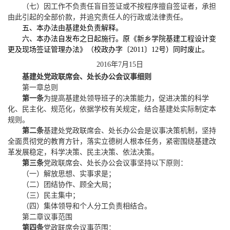
（七）因工作不负责任盲目签证或不按程序擅自签证者，承担
由此引起的全部价款，并追究责任人的行政或法律责任。
五、本办法由基建处负责解释。
六、
本办法自发布之日起施行。原《新乡学院基建工程设计变
更及现场签证管理办法》（校政办字〔
2011〕12号）同时废止。
2016年7月15日
基建处党政联席会、处长办公会议事细则
第一章
总
则
第一条
为提高基建处领导班子的决策能力，促进决策的科学
化、民主化、规范化，依据学校有关规定，结合基建处实际制定本
规则。
第二条
基建处党政联席会、处长办公会是议事决策机制，坚持
全面贯彻党的教育方针，落实立德树人根本任务，紧密围绕基建改
革发展稳定，科学决策、民主决策、依法决策。
第三条
党政联席会
、处长办公会议事坚持以下原则：
（一）解放思想、实事求是；
（二）团结协作、顾全大局；
（三）民主集中；
（四）集体领导和个人分工负责相结合。
第二章
议事范围
第四条
党政联席会议事范围：