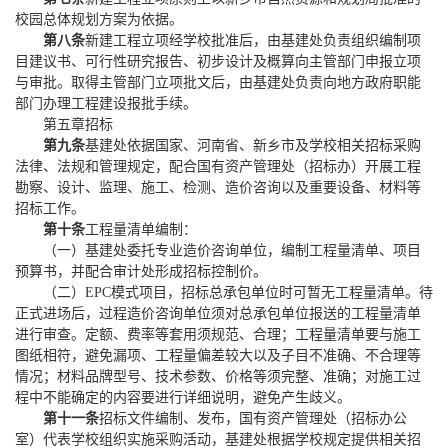
校园总体规划方案为依据。
第八条
新建工程立项经学校批准后，由基建处负责组织编制项
目建议书、可行性研究报告、初步设计及概算向主管部门申报立项
与审批。取得主管部门立项批文后，由基建处负责向地方政府职能
部门办理工程建设报批手续。
第五章
招标
第九条
基建处依据国家、河南省、新乡市及学校相关招标采购
法律、法规和管理规定，配合国有资产管理处（招标办）开展工程
勘察、设计、监理、施工、检测、造价咨询以及重要设备、材料等
招标工作。
第十条
工程量清单编制：
（一）基建处委托专业造价咨询单位，编制工程量清单、项目
预算书，并配合审计处形成招标控制价。
（二）
EPC模式项目，招标总承包单位时可暂无工程量清单。待
正式进场后，过程造价咨询单位须对总承包单位报送的工程量清单
进行审查。定额、费率等套用须规范、合理；工程量清单要与施工
图纸相符，避免漏项、工程量偏差较大以及子目不准确、不合理等
情况；材料品牌型号、技术参数、价格等须完整、准确；对施工过
程中不能确定的内容要进行详细说明，避免产生歧义。
第十一条
招标文件编制、发布，国有资产管理处（招标办公
室）代表学校组织实施采购活动，基建处根据学校规定提供相关招