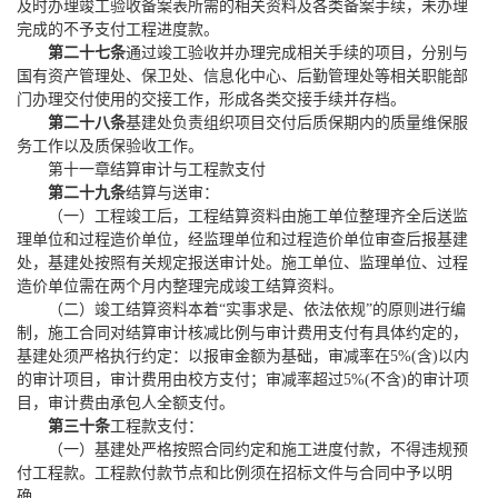
及时办理竣工验收备案表所需的相关资料及各类备案手续，未办理
完成的不予支付工程进度款。
第二十七条
通过竣工验收并办理完成相关手续的项目，分别与
国有资产管理处、保卫处、信息化中心、后勤管理处等相关职能部
门办理交付使用的交接工作，形成各类交接手续并存档。
第二十八条
基建处负责组织项目交付后质保期内的质量维保服
务工作以及质保验收工作。
第十一章
结算审计与工程款支付
第二十九条
结算与送审：
（一）工程竣工后，工程结算资料由施工单位整理齐全后送监
理单位和过程造价单位，经监理单位和过程造价单位审查后报基建
处，基建处按照有关规定报送审计处。施工单位、监理单位、过程
造价单位需在两个月内整理完成竣工结算资料。
（二）竣工结算资料本着
“实事求是
、依法依规
”的原则进行编
制，施工合同对结算审计
核减比例与审计费用支付
有具体约定的，
基建处
须
严格执行约定
：
以报审金额为基础，审减率在
5%(含)以内
的审计项目，审计费用由校方支付；审减率超过5%(不含)的审计项
目，审计费由承包人全额支付。
第三十条
工程款支付：
（一）基建处严格按照合同约定和施工进度付款，不得违规预
付工程款。工程款付款节点和比例须在招标文件与合同中予以明
确。