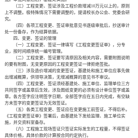
（三）工程变更、签证涉及工程价款增减
10
万元以上的，原则
上不调整。极特殊情况下需要调整的，提请校长办公会、党委会研
究。
（四）各项工程变更、签证审批意见书逐级审批后，抄送审计
处一份备存，作为结算依据。
四、变更、签证的管理
（一）工程变更、签证一律填写《工程变更签证单》，分专
业，按时间顺序统一编号管理。
（二）工程变更、签证要写清原因及相关内容，需要附图说明
的要有附图，无变更原因的工程变更签证一律拒绝签批。
（三）涉及造价增减的变更签证，基建处和施工
单位
应事先做
出增减概算，供领导决策，无增减概算的意见书不审议。
（四）工程变更、签证须经基建处、施工单位、监理单位三方
共同签字或盖章后生效，涉及图纸变更的必须有设计单位签字或盖
章。各方签字应注明签字日期，全部签字应在五日内完成，有空缺
方未签字的变更签证为无效签证。
（五）各类工程变更、签证应在变更施工前签证，不得后补。
《工程变更签证单》签署后，由基建处下发给监理、施工
单位
实
施，并交资料室备存。
（六）工程施工现场签证只签证实际发生的工程量，不得签证
具体价格，具体价款的计算按合同约定执行。