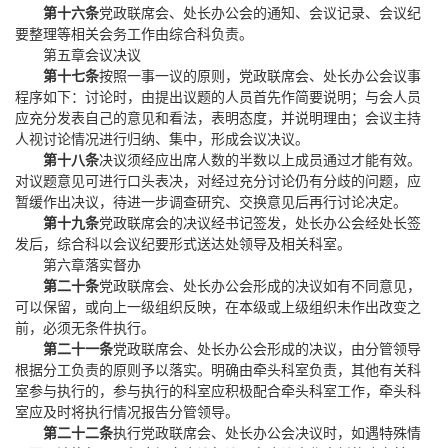
第十六条
党政联席会、处长办公会的通知、会议记录、会议纪
要整理等相关会务工作由综合科负责。
第五章
会议决议
第十七条
按照一事一议的原则，党政联席会、处长办公会议事
程序如下：讨论时，由提出议题的人员首先作简要说明；与会人员
应充分发表自己的意见和看法，表明态度，并说明理由；会议主持
人视讨论情况进行归纳、集中，形成会议决议。
第十八条
决议须经应出席人数的半数以上成员通过才能有效。
对议题意见可进行口头表决，对经过充分讨论仍有分歧的问题，应
暂缓作出决议，待进一步调查研究、交换意见后再行讨论决定。
第十九条
党政联席会的决议经书记签发，处长办公会经处长签
发后，综合科以会议纪要形式送达处领导及相关科室。
第六章
落实督办
第二十条
党政联席会、处长办公会形成的决议如有不同意见，
可以保留，或向上一级组织反映，在本级或上级组织未作出改变之
前，必须无条件执行。
第二十一条
党政联席会、处长办公会形成的决议，由分管领导
根据分工负责的原则予以落实。明确由牵头科室负责，其他有关科
室参与执行的，参与执行的科室应积极配合牵头科室工作，牵头科
室应及时将执行情况报告分管领导。
第二十二条
执行党政联席会、处长办公会决议时，如遇特殊情