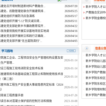
工程动态
基建处召开增材制造新材料产教融合...
2026/07/20
新乡学院人才公
基建处、后勤管理处联合开展建筑排...
2026/05/25
产教融合实训中
基建处组织开展防汛应急演练
2026/05/17
新乡学院金穗校
建处组织开展“5.12”防灾减灾疏...
2026/05/11
基建处党支部赴新乡市廉政教育馆开...
2026/04/22
市发改委到我校开展实训基地项目实地调
2026/04/16
基建处党支部开展树立和践行正确政...
2026/04/14
基建处党支部开展“无主庭院清扫”...
2026/04/05
信息公
学习园地
·
新乡学院人才公寓
建筑施工企业、工程项目安全生产管理机构设置及安
2026-01-14
·
新乡学院幼儿园项
生产管理...
·
新乡学院幼儿园项
建设工程施工现场消防安全技术标准
2026-01-14
·
新乡学院产教融合
房屋建筑和市政基础设施工程禁止和限制使用技术目
2026-01-14
·
新乡学院东校区大
录（第二批）
·
新乡学院东校区大
房屋市政工程生产安全重大事故隐患判定标准（2024
2026-01-14
·
新乡学院​​​​增材制
版）
·
新乡学院产教融合
河南省工程质量手册
2024-07-26
解读日本对混凝土保护层的控制方法和措施
2023-10-08