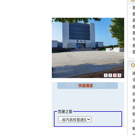
·
·
·
·
基
·
·
·
·
1
2
3
4
·
全
快速通道
·
·
·
党建之窗
·
·